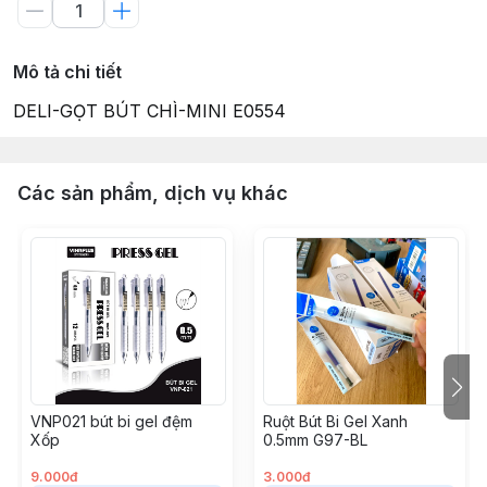
Mô tả chi tiết
DELI-GỌT BÚT CHÌ-MINI E0554
Các sản phẩm, dịch vụ khác
VNP021 bút bi gel đệm
Ruột Bút Bi Gel Xanh
Xốp
0.5mm G97-BL
9.000đ
3.000đ