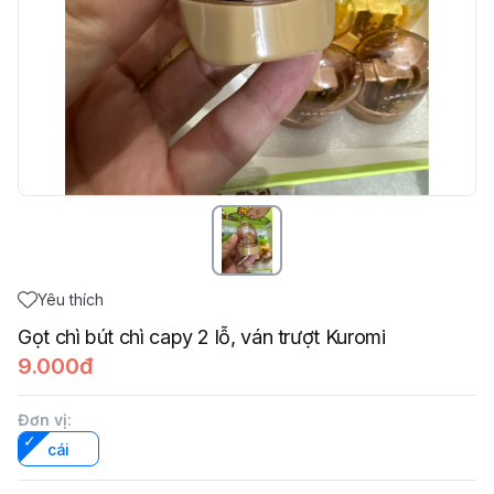
Yêu thích
Gọt chì bút chì capy 2 lỗ, ván trượt Kuromi
9.000đ
Đơn vị
:
cái