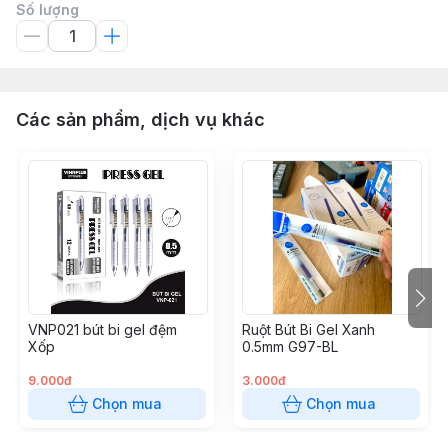
Số lượng
Các sản phẩm, dịch vụ khác
VNP021 bút bi gel đệm
Ruột Bút Bi Gel Xanh
Xốp
0.5mm G97-BL
9.000đ
3.000đ
Chọn mua
Chọn mua