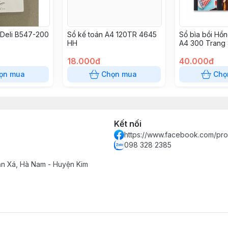
 Deli B547-200
Sổ kế toán A4 120TR 4645
Sổ bìa bồi Hồn
HH
A4 300 Trang
18.000đ
40.000đ
ọn mua
Chọn mua
Chọ
Kết nối
https://www.facebook.com/pro
098 328 2385
n Xá, Hà Nam - Huyện Kim