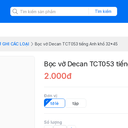
Tìm kiếm
Ở GHI CÁC LOẠI
Bọc vở Decan TCT053 tiếng Anh khổ 32*45
Bọc vở Decan TCT053 tiế
2.000đ
Đơn vị
:
tờ lẻ
tập
Số lượng