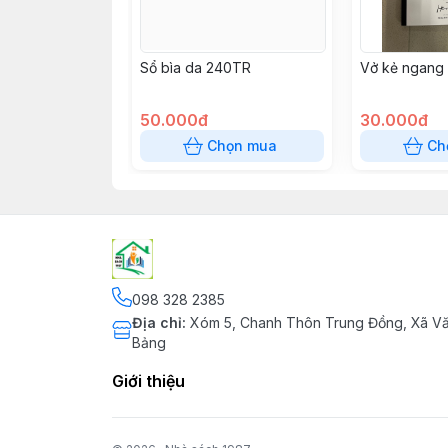
Sổ bìa da 240TR
Vở kẻ ngang
50.000đ
30.000đ
Chọn mua
Ch
098 328 2385
Địa chỉ
:
Xóm 5, Chanh Thôn Trung Đồng, Xã Vă
Bảng
Giới thiệu