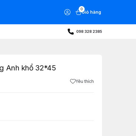
0
Giỏ hàng
098 328 2385
ng Anh khổ 32*45
Yêu thích