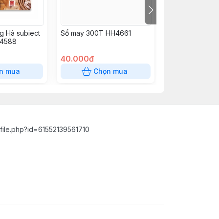
g Hà subiect
Sổ may 300T HH4661
Vở HH 200TR 1
 4588
40.000đ
20.000đ
n mua
Chọn mua
Chọn
file.php?id=61552139561710