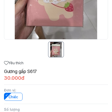
Yêu thích
Gương gấp S617
30.000đ
Đơn vị
:
Chiếc
Số lượng